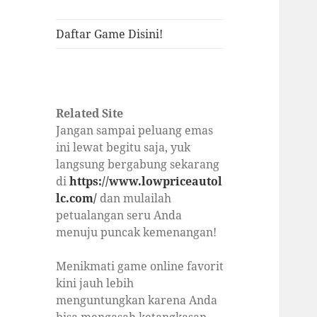
Daftar Game Disini!
Related Site
Jangan sampai peluang emas
ini lewat begitu saja, yuk
langsung bergabung sekarang
di
https://www.lowpriceautol
lc.com/
dan mulailah
petualangan seru Anda
menuju puncak kemenangan!
Menikmati game online favorit
kini jauh lebih
menguntungkan karena Anda