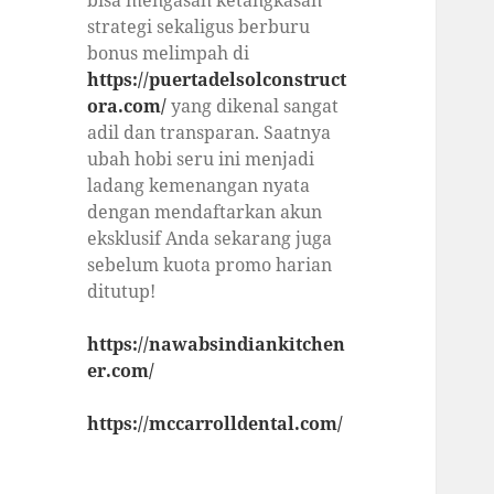
bisa mengasah ketangkasan
strategi sekaligus berburu
bonus melimpah di
https://puertadelsolconstruct
ora.com/
yang dikenal sangat
adil dan transparan. Saatnya
ubah hobi seru ini menjadi
ladang kemenangan nyata
dengan mendaftarkan akun
eksklusif Anda sekarang juga
sebelum kuota promo harian
ditutup!
https://nawabsindiankitchen
er.com/
https://mccarrolldental.com/