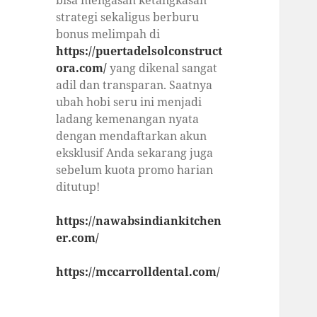
bisa mengasah ketangkasan
strategi sekaligus berburu
bonus melimpah di
https://puertadelsolconstruct
ora.com/
yang dikenal sangat
adil dan transparan. Saatnya
ubah hobi seru ini menjadi
ladang kemenangan nyata
dengan mendaftarkan akun
eksklusif Anda sekarang juga
sebelum kuota promo harian
ditutup!
https://nawabsindiankitchen
er.com/
https://mccarrolldental.com/