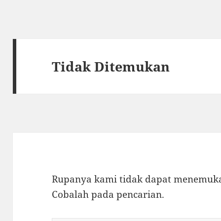
Tidak Ditemukan
Rupanya kami tidak dapat menemukan
Cobalah pada pencarian.