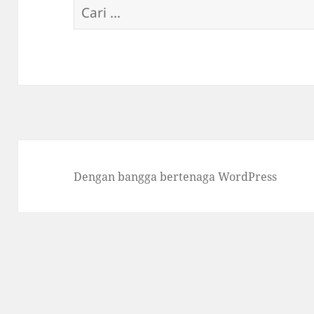
Cari
untuk:
Dengan bangga bertenaga WordPress