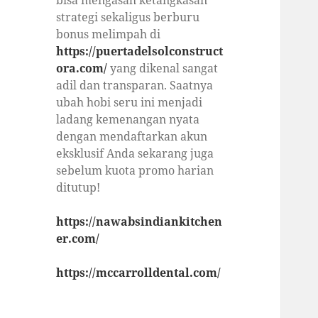
bisa mengasah ketangkasan
strategi sekaligus berburu
bonus melimpah di
https://puertadelsolconstruct
ora.com/
yang dikenal sangat
adil dan transparan. Saatnya
ubah hobi seru ini menjadi
ladang kemenangan nyata
dengan mendaftarkan akun
eksklusif Anda sekarang juga
sebelum kuota promo harian
ditutup!
https://nawabsindiankitchen
er.com/
https://mccarrolldental.com/